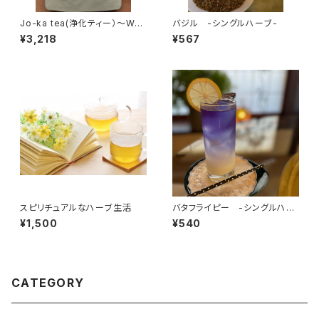
Jo-ka tea(浄化ティー）～Whit
バジル -シングルハーブ-
e sage～
¥3,218
¥567
スピリチュアルなハーブ生活
バタフライピー -シングルハー
ブ-
¥1,500
¥540
CATEGORY