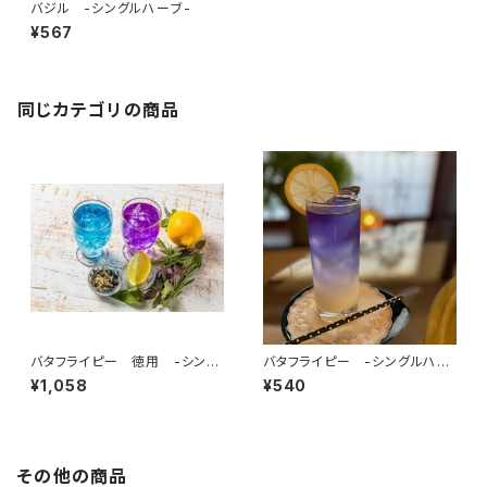
バジル -シングルハーブ-
¥567
同じカテゴリの商品
バタフライピー 徳用 -シング
バタフライピー -シングルハー
ルハーブ-
ブ-
¥1,058
¥540
その他の商品