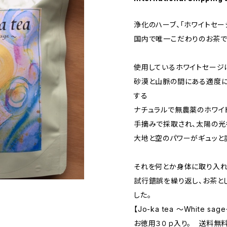
浄化のハーブ、「ホワイトセ
国内で唯一こだわりのお茶で
使用しているホワイトセージ
砂漠と山脈の間にある適度
する
ナチュラルで無農薬のホワイ
手摘みで採取され、太陽の光
大地と空のパワーがギュッと
それを何とか身体に取り入れ
試行錯誤を繰り返し、お茶と
した。
【Jo-ka tea ～White sag
お徳用３０ｐ入り。 送料無料