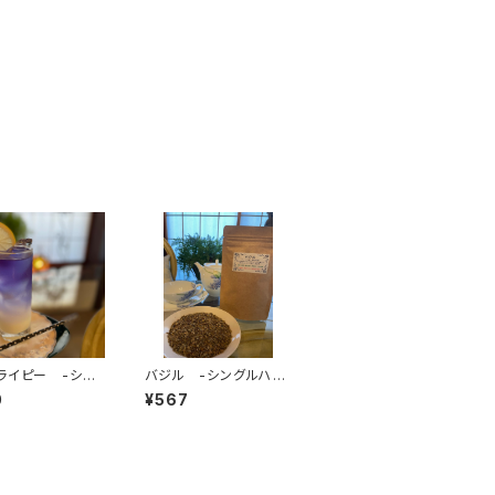
ライピー -シン
バジル -シングルハー
ーブ-
ブ-
0
¥567