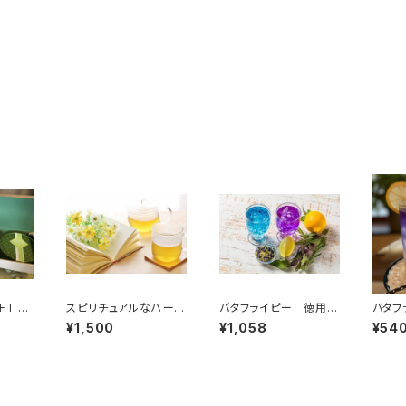
FT B
スピリチュアルなハーブ
バタフライピー 徳用
バタフ
生活
-シングルハーブ-
グルハ
¥1,500
¥1,058
¥54