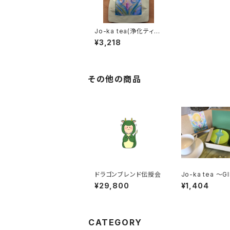
Jo-ka tea(浄化ティ
ー）～White sage～
¥3,218
その他の商品
ドラゴンブレンド伝授会
Jo-ka tea ～GI
OX～
¥29,800
¥1,404
CATEGORY