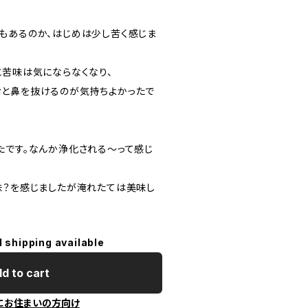
もあるのか、はじめは少し苦く感じま
と苦味は気にならなくなり、
と鼻を抜けるのが気持ちよかったで
たです。なんか浄化される～って感じ
味？を感じましたが淹れたては美味し
l shipping available
d to cart
にお住まいの方向け